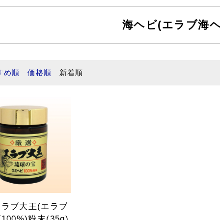
海ヘビ(エラブ海ヘ
すめ順
価格順
新着順
ラブ大王(エラブ
00%)粉末(35g)