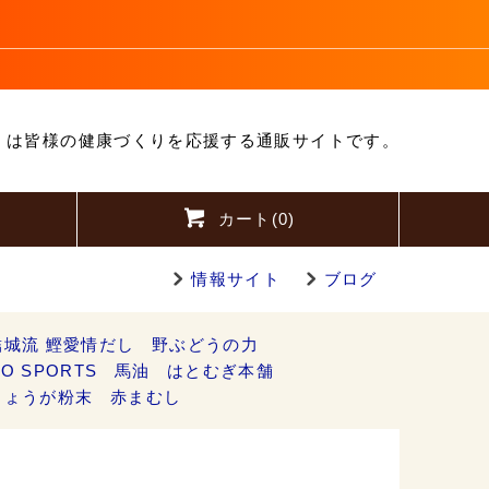
」は皆様の健康づくりを応援する通販サイトです。
カート(
0
)
情報サイト
ブログ
結城流 鰹愛情だし
野ぶどうの力
O SPORTS
馬油
はとむぎ本舗
しょうが粉末
赤まむし