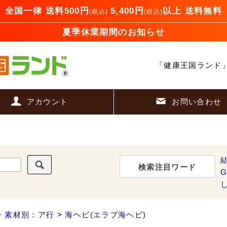
全国一律 送料500円
5,400円
以上 送料無料
(税込)
(税込)
夏季休業期間のお知らせ
「健康王国ランド
アカウント
お問い合わせ
検索注目ワード
G
>
素材別：ア行
>
海ヘビ(エラブ海ヘビ)