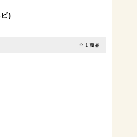
ビ)
全
1
商品