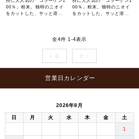
持に大人気の「コラーゲン1
持に大人気の「コラーゲン1
00％」粉末。独特のニオイ
00％」粉末。独特のニオイ
をカットした、サッと溶け
をカットした、サッと溶け
やすい細粒タイプ。
やすい細粒タイプ。
全
4
件
1
-
4
表示
< 前
次 >
営業日カレンダー
2026年8月
日
月
火
水
木
金
土
1