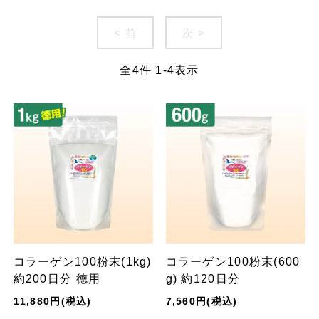
< 前
次 >
全
4
件
1
-
4
表示
コラーゲン100粉末(1kg)
コラーゲン100粉末(600
約200日分 徳用
g) 約120日分
11,880円(税込)
7,560円(税込)