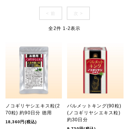
< 前
次 >
全
2
件
1
-
2
表示
ノコギリヤシエキス粒(2
パルメットキング(90粒)
70粒) 約90日分 徳用
(ノコギリヤシエキス粒)
約30日分
18,360円(税込)
9,720円(税込)