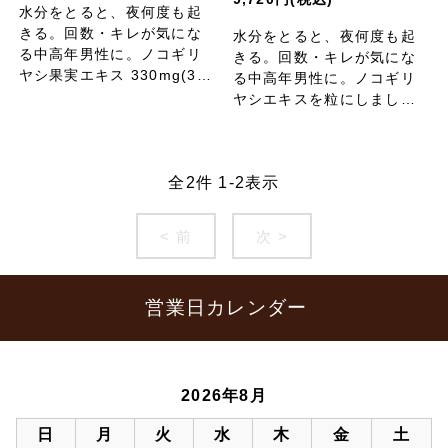
水分をとると、夜何度も起
きる。回数・キレが気にな
水分をとると、夜何度も起
る中高年男性に。ノコギリ
きる。回数・キレが気にな
ヤシ果実エキス 330mg(3粒
る中高年男性に。ノコギリ
中)配合！
ヤシエキスを粒にしまし
た。
全
2
件
1
-
2
表示
< 前
次 >
営業日カレンダー
2026年8月
日
月
火
水
木
金
土