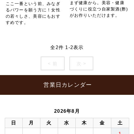
まず健康から。美容・健康
ここ一番という前、みなぎ
づくりに役立つ自家製酒(酢)
るパワーを願う方に！女性
がお作りいただけます。
の若々しさ、美容にもおす
すめです。
全
2
件
1
-
2
表示
< 前
次 >
営業日カレンダー
2026年8月
日
月
火
水
木
金
土
1