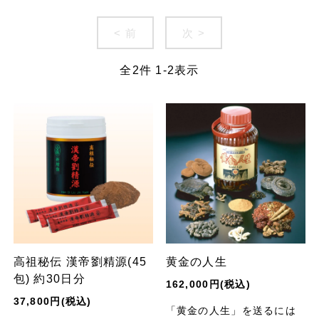
< 前
次 >
全
2
件
1
-
2
表示
高祖秘伝 漢帝劉精源(45
黄金の人生
包) 約30日分
162,000円(税込)
37,800円(税込)
「黄金の人生」を送るには