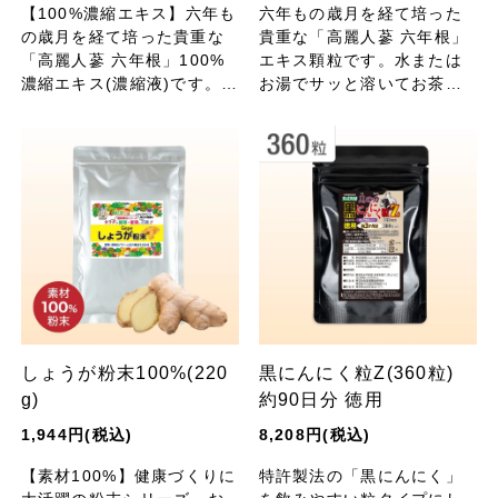
【100%濃縮エキス】六年も
六年もの歳月を経て培った
の歳月を経て培った貴重な
貴重な「高麗人蔘 六年根」
「高麗人蔘 六年根」100%
エキス顆粒です。水または
濃縮エキス(濃縮液)です。有
お湯でサッと溶いてお茶
用成分(人参サポニン)含有。
に。有用成分(人参サポニン)
毎日の健康習慣にお役立て
含有。毎日の健康習慣にお
ください。本場、大韓民国
役立てください。本場、大
産。
韓民国産。
しょうが粉末100%(220
黒にんにく粒Z(360粒)
g)
約90日分 徳用
1,944円(税込)
8,208円(税込)
【素材100%】健康づくりに
特許製法の「黒にんにく」