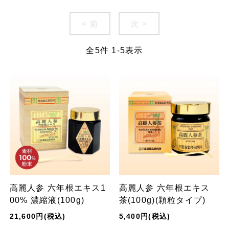
< 前
次 >
全
5
件
1
-
5
表示
高麗人参 六年根エキス1
高麗人参 六年根エキス
00% 濃縮液(100g)
茶(100g)(顆粒タイプ)
21,600円(税込)
5,400円(税込)