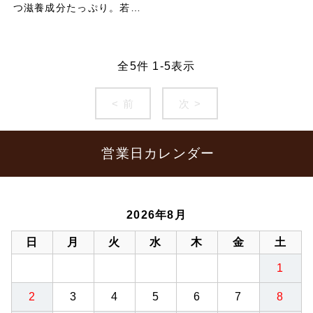
つ滋養成分たっぷり。若々
しく活力溢れる毎日に！
全
5
件
1
-
5
表示
< 前
次 >
営業日カレンダー
2026年8月
日
月
火
水
木
金
土
1
2
3
4
5
6
7
8