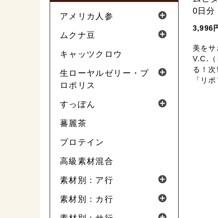
0日分
アメリカ人参
3,996
ムクナ豆
美をサ
キャッツクロウ
V.C
る！次
生ローヤルゼリー・プ
「リポ
ロポリス
分を内
ます
すっぽん
蕃麗茶
プロテイン
高級素材混合
素材別：ア行
素材別：カ行