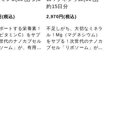
約15日分
円(税込)
2,970円(税込)
ポートする栄養素！
不足しがち、大切なミネラ
.（ビタミンC）をサプ
ル！Mg（マグネシウム）
世代のナノカプセル
をサプる！次世代のナノカ
ソーム」が、有用成
プセル「リポソーム」が、
側までしっかり届け
有用成分を内側までしっか
り届けます