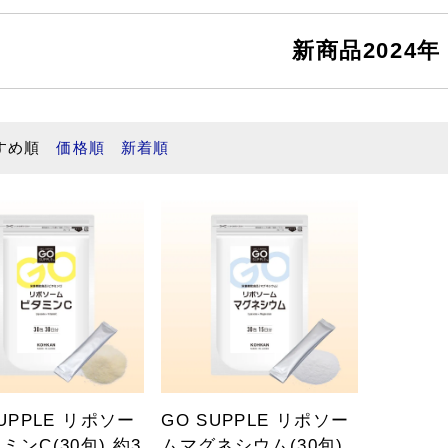
新商品2024年
すめ順
価格順
新着順
SUPPLE リポソー
GO SUPPLE リポソー
ミンC(30包) 約3
ムマグネシウム(30包)