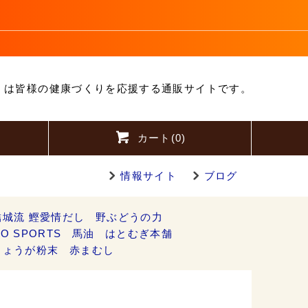
」は皆様の健康づくりを応援する通販サイトです。
カート(
0
)
情報サイト
ブログ
結城流 鰹愛情だし
野ぶどうの力
O SPORTS
馬油
はとむぎ本舗
しょうが粉末
赤まむし