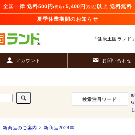
全国一律 送料500円
5,400円
以上 送料無料
(税込)
(税込)
夏季休業期間のお知らせ
「健康王国ランド
アカウント
お問い合わせ
検索注目ワード
G
>
新商品のご案内
>
新商品2024年