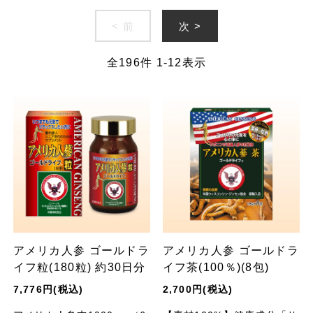
< 前
次 >
全
196
件
1
-
12
表示
アメリカ人参 ゴールドラ
アメリカ人参 ゴールドラ
イフ粒(180粒) 約30日分
イフ茶(100％)(8包)
7,776円(税込)
2,700円(税込)