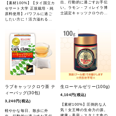
出、行動的に過ごすお手伝
【素材100%】【タイ国立カ
い。ラモン・フィレイラ博
セサート大学 正規栽培・純
士認定キャッツクロウの樹
原料使用】パワフルに過ご
皮濃縮エキスを、手軽で飲
したい方に！活力溢れる健
みやすいソフトカプセルに
康な毎日を「ムクナ豆」が
しました。
サポートします。
ラブキャッツクロウ茶 テ
生ローヤルゼリー(100g)
ィーバッグ(30包)
4,104円(税込)
3,240円(税込)
【素材100%】圧倒的な人
気！女王蜂の生命力の源。
軽やかな毎日、散歩に外
健康・美容・スタミナ食の
出、行動的に過ごすお手伝