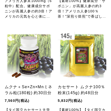
アメリカ人参末1000mg（6
【素材100%】健康成分「サ
粒中）配合。健康成分サポ
ポニン」が高麗人参の約3
ニンが高麗人参の約3倍！ア
倍！アメリカ人参100％
メリカの元気を心と体に。
茶！"深煎り焙煎"で香ばしさ
「米国ウィスコンシン・ジ
アップ！
ンセン協会」マーク入り、
認定原料使用。
ムクナ＋Se×Zn×Mnミネ
カセサート ムクナ100％
ラル粒(180粒) 約30日分
粉末(145g) 約48日分
7,560円(税込)
5,832円(税込)
【タイ国立カセサート大学
【素材100%】【タイ国立カ