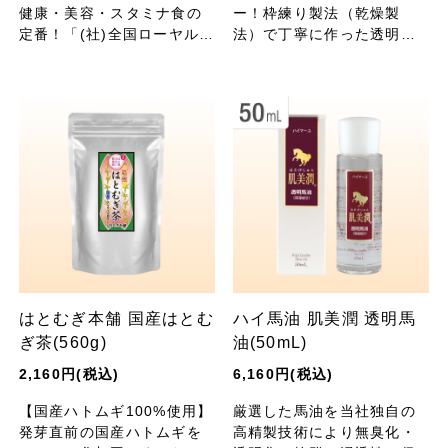
健康・美容・スタミナ食の
ー！枠練り製法（乾燥製
定番！「(社)全国ローヤルゼ
法）で丁寧に作った透明石
リー公式取引協議会」品質
鹸です。美容・保湿成分た
保証 認定品。
っぷり、濃密な泡立ち。
はとむぎ本舗 国産はとむ
ハイ馬油 肌美潤 透明馬
ぎ茶(560g)
油(50mL)
2,160円(税込)
6,160円(税込)
【国産ハトムギ100%使用】
厳選した馬油を当社独自の
発芽直前の国産ハトムギを
高精製技術により無臭化・