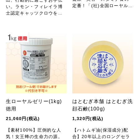
定番！「(社)全国ローヤルゼ
い。ラモン・フィレイラ博
リー公式取引協議会」品質
士認定キャッツクロウを使
保証 認定品。
用した、アンデス地方に伝
わるハーブティーです。
生ローヤルゼリー(1kg)
はとむぎ本舗 はとむぎ洗
徳用
顔石鹸(100g)
21,060円(税込)
1,320円(税込)
【素材100%】圧倒的な人
【ハトムギ油(保湿成分)配
気！女王蜂の生命力の源。
合】20年以上のロングセラ