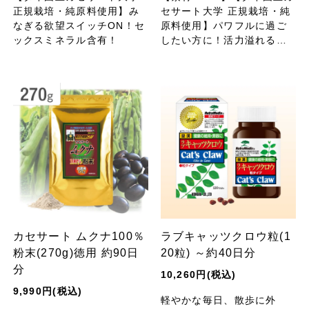
正規栽培・純原料使用】み
セサート大学 正規栽培・純
なぎる欲望スイッチON！セ
原料使用】パワフルに過ご
ックスミネラル含有！
したい方に！活力溢れる健
康な毎日を「ムクナ豆」が
サポートします。
カセサート ムクナ100％
ラブキャッツクロウ粒(1
粉末(270g)徳用 約90日
20粒) ～約40日分
分
10,260円(税込)
9,990円(税込)
軽やかな毎日、散歩に外