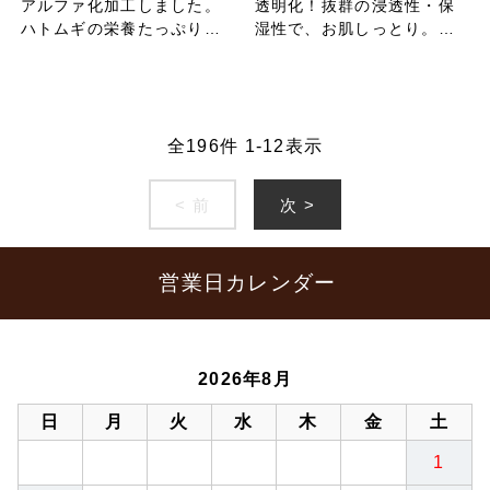
アルファ化加工しました。
透明化！抜群の浸透性・保
ハトムギの栄養たっぷり！
湿性で、お肌しっとり。オ
香ばしくまろやかな味と香
イルタイプの透明馬油で
りをお楽しみください。
す。
全
196
件
1
-
12
表示
< 前
次 >
営業日カレンダー
2026年8月
日
月
火
水
木
金
土
1