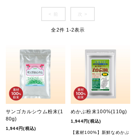
< 前
次 >
全
2
件
1
-
2
表示
サンゴカルシウム粉末(1
めかぶ粉末100%(110g)
80g)
1,944円(税込)
1,944円(税込)
【素材100%】新鮮なめかぶ