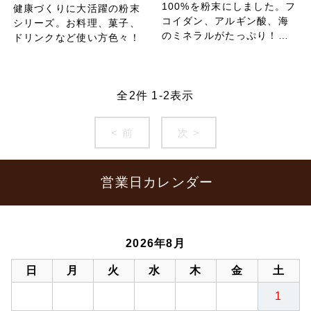
100%を粉末にしました。フ
健康づくりに大活躍の粉末
コイダン、アルギン酸、海
シリーズ。お料理、菓子、
のミネラルがたっぷり！健
ドリンクなど使い方色々！
康づくりに大活躍の粉末シ
リーズ。お料理、菓子、ド
リンクなど使い方色々！
全
2
件
1
-
2
表示
< 前
次 >
営業日カレンダー
2026年8月
日
月
火
水
木
金
土
1