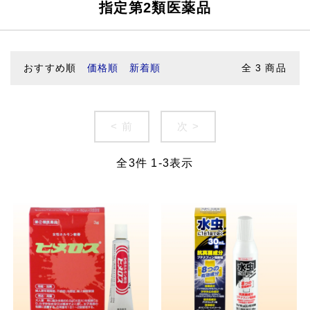
指定第2類医薬品
おすすめ順
価格順
新着順
全
3
商品
< 前
次 >
全
3
件
1
-
3
表示