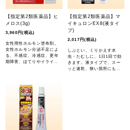
【指定第2類医薬品】ヒ
【指定第2類医薬品】マ
メロス(3g)
イキュロンEX8(液タイ
プ)
3,960円(税込)
2,017円(税込)
女性用性ホルモン塗布剤。
女性ホルモン分泌不足によ
しぶとい、くりかえす水
る、不感症、冷感症、更年
虫・たむしに、1日1回で効
期障害、ほてりやイライラ
きます。液タイプで、スー
に。
ッと速乾、狭い箇所にも使
いやすい！8種類の有効成分
を配合。