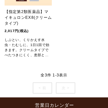
【指定第2類医薬品】マ
イキュロンEX8(クリーム
タイプ)
2,017円(税込)
しぶとい、くりかえす水
虫・たむしに、1日1回で効
きます。クリームタイプで
べたつきにくく、患部とそ
の周辺の皮膚にしっかり塗
れる！8種類の有効成分を配
合。
全
3
件
1
-
3
表示
< 前
次 >
営業日カレンダー