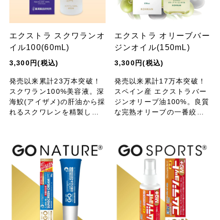
エクストラ スクワランオ
エクストラ オリーブバー
イル100(60mL)
ジンオイル(150mL)
3,300円(税込)
3,300円(税込)
発売以来累計23万本突破！
発売以来累計17万本突破！
スクワラン100%美容液。深
スペイン産 エクストラバー
海鮫(アイザメ)の肝油から採
ジンオリーブ油100%。良質
れるスクワレンを精製した
な完熟オリーブの一番絞り
うるおい成分たっぷり。サ
オイルを精製しました。と
ラっと浸透、やさしくお肌
ろ〜り、もっちり、しっと
をまもります。
り、なめらか肌に。