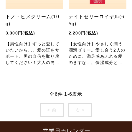
トノ・ヒメクリーム(10
ナイトゼリーロイヤル(6
g)
5g)
3,300円(税込)
2,200円(税込)
【男性向け】ずっと愛して
【女性向け】やさしく潤う
いたいから…。愛の証をサ
潤滑ゼリー。愛し合う2人の
ポート。男の自信を取り戻
ために、満足感あふれる愛
してください！大人の男女
のきずな…。保湿成分とし
のいとなみをサポートする
て天然植物アロエエキス・
マッサージクリームです。
ローヤルゼリーエキスを配
合 。
全
6
件
1
-
6
表示
< 前
次 >
営業日カレンダー