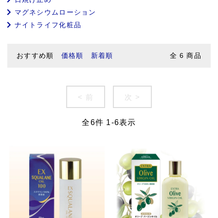
マグネシウムローション
ナイトライフ化粧品
おすすめ順
価格順
新着順
全
6
商品
< 前
次 >
全
6
件
1
-
6
表示