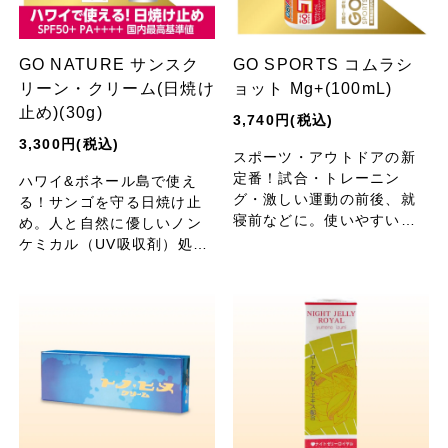
GO NATURE サンスク
GO SPORTS コムラシ
リーン・クリーム(日焼け
ョット Mg+(100mL)
止め)(30g)
3,740円(税込)
3,300円(税込)
スポーツ・アウトドアの新
定番！試合・トレーニン
ハワイ&ボネール島で使え
グ・激しい運動の前後、就
る！サンゴを守る日焼け止
寝前などに。使いやすいス
め。人と自然に優しいノン
プレー式。ミストタイプの
ケミカル（UV吸収剤）処
マグネシウムローション。
方。16種類の植物エキス＋
肌の柔軟性を保つ、涼感シ
水溶性プロテオグリカン
ョット！【日本デフビーチ
（肌保護成分）配合。顔・
バレーボール協会 共同開
からだ用。【プロフェッシ
発】
ョナル・グレード】