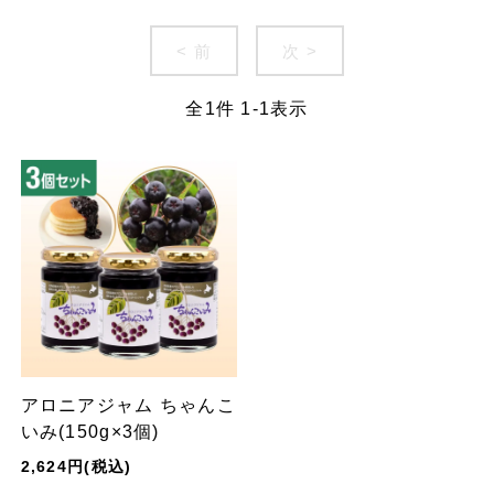
< 前
次 >
全
1
件
1
-
1
表示
アロニアジャム ちゃんこ
いみ(150g×3個)
2,624円(税込)