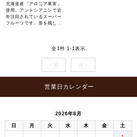
北海道産「アロニア果実」
使用。アントシアニンで近
年注目されているスーパー
フルーツです。形を残した
プレザーブスタイルのジャ
ムにしました。
全
1
件
1
-
1
表示
< 前
次 >
営業日カレンダー
2026年8月
日
月
火
水
木
金
土
1