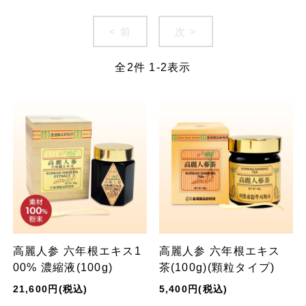
< 前
次 >
全
2
件
1
-
2
表示
高麗人参 六年根エキス1
高麗人参 六年根エキス
00% 濃縮液(100g)
茶(100g)(顆粒タイプ)
21,600円(税込)
5,400円(税込)