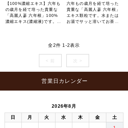
【100%濃縮エキス】六年も
六年もの歳月を経て培った
の歳月を経て培った貴重な
貴重な「高麗人蔘 六年根」
「高麗人蔘 六年根」100%
エキス顆粒です。水または
濃縮エキス(濃縮液)です。有
お湯でサッと溶いてお茶
用成分(人参サポニン)含有。
に。有用成分(人参サポニン)
毎日の健康習慣にお役立て
含有。毎日の健康習慣にお
ください。本場、大韓民国
役立てください。本場、大
全
2
件
1
-
2
表示
産。
韓民国産。
< 前
次 >
営業日カレンダー
2026年8月
日
月
火
水
木
金
土
1