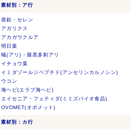
›
素材別：ア行
亜鉛・セレン
アガリクス
アカガウクルア
明日葉
蟻(アリ)・擬黒多刺アリ
イチョウ葉
イミダゾールジペプチド(アンセリンカルノシン)
ウコン
海ヘビ(エラブ海ヘビ)
エイセニア・フェティダ(ミミズバイオ食品)
OVOMET(オボメット)
›
素材別：カ行