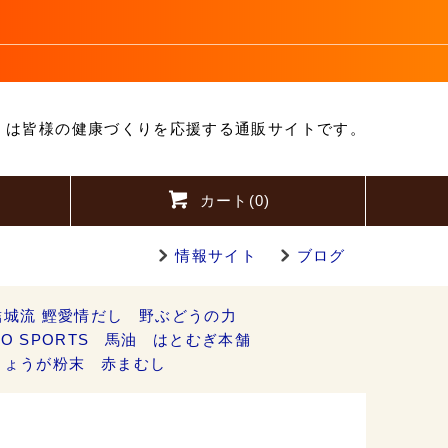
」は皆様の健康づくりを応援する通販サイトです。
カート(
0
)
情報サイト
ブログ
結城流 鰹愛情だし
野ぶどうの力
O SPORTS
馬油
はとむぎ本舗
しょうが粉末
赤まむし