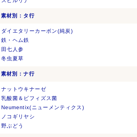
スピルリナ
›
素材別：タ行
ダイエタリーカーボン(純炭)
鉄・ヘム鉄
田七人参
冬虫夏草
›
素材別：ナ行
ナットウキナーゼ
乳酸菌＆ビフィズス菌
Neumentix(ニューメンティクス)
ノコギリヤシ
野ぶどう