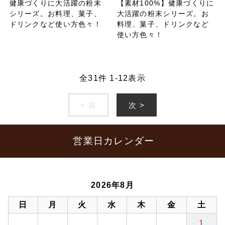
健康づくりに大活躍の粉末
【素材100%】健康づくりに
シリーズ。お料理、菓子、
大活躍の粉末シリーズ。お
ドリンクなど使い方色々！
料理、菓子、ドリンクなど
使い方色々！
全
31
件
1
-
12
表示
< 前
次 >
営業日カレンダー
2026年8月
日
月
火
水
木
金
土
1