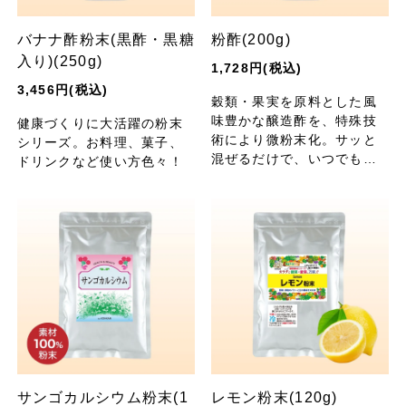
バナナ酢粉末(黒酢・黒糖
粉酢(200g)
入り)(250g)
1,728円(税込)
3,456円(税込)
穀類・果実を原料とした風
味豊かな醸造酢を、特殊技
健康づくりに大活躍の粉末
術により微粉末化。サッと
シリーズ。お料理、菓子、
混ぜるだけで、いつでも手
ドリンクなど使い方色々！
軽にお酢をお楽しみいただ
けます。水分量を減らした
いお料理に、キャンプなど
アウトドアの携帯調味料に
もおすすめです
サンゴカルシウム粉末(1
レモン粉末(120g)