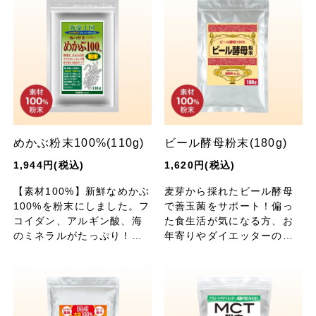
めかぶ粉末100%(110g)
ビール酵母粉末(180g)
1,944円(税込)
1,620円(税込)
【素材100%】新鮮なめかぶ
麦芽から採れたビール酵母
100%を粉末にしました。フ
で善玉菌をサポート！偏っ
コイダン、アルギン酸、海
た食生活が気になる方、お
のミネラルがたっぷり！健
年寄りやダイエッターの栄
康づくりに大活躍の粉末シ
養補給に。
リーズ。お料理、菓子、ド
リンクなど使い方色々！