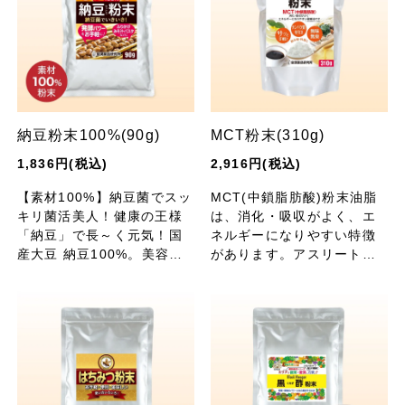
納豆粉末100%(90g)
MCT粉末(310g)
1,836円(税込)
2,916円(税込)
【素材100%】納豆菌でスッ
MCT(中鎖脂肪酸)粉末油脂
キリ菌活美人！健康の王様
は、消化・吸収がよく、エ
「納豆」で長～く元気！国
ネルギーになりやすい特徴
産大豆 納豆100%。美容・
があります。アスリートや
健康づくりに大活躍の粉末
ダイエッター、健康が気に
シリーズ。お料理、菓子、
なる方に！
ドリンクなど使い方色々！