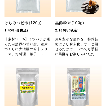
はちみつ粉末(120g)
黒酢粉末(100g)
1,458円(税込)
2,160円(税込)
【素材100%】ミツバチが運
風味豊かな黒酢を、特殊技
んだ自然界の甘い蜜。健康
術により粉末化。サッと混
づくりに大活躍の粉末シリ
ぜるだけで、いつでも手軽
ーズ。お料理、菓子、ドリ
に黒酢をお楽しみいただけ
ンクなど使い方色々！
ます。水分量を減らしたい
お料理に、キャンプなどア
ウトドアの携帯調味料にも
おすすめです