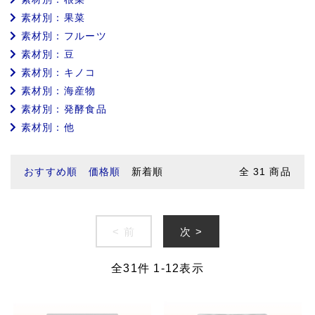
素材別：果菜
素材別：フルーツ
素材別：豆
素材別：キノコ
素材別：海産物
素材別：発酵食品
素材別：他
おすすめ順
価格順
新着順
全
31
商品
< 前
次 >
全
31
件
1
-
12
表示