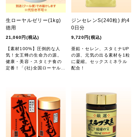
生ローヤルゼリー(1kg)
ジンセレンS(240粒) 約4
徳用
0日分
21,060円(税込)
9,720円(税込)
【素材100%】圧倒的な人
亜鉛・セレン、スタミナUP
気！女王蜂の生命力の源。
の源、元気の出る素材を1粒
健康・美容・スタミナ食の
に凝縮。セックスミネラル
定番！「(社)全国ローヤルゼ
配合！
リー公式取引協議会」品質
保証 認定品。