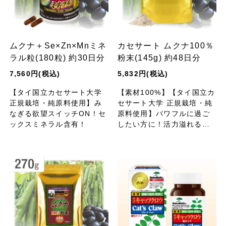
ムクナ＋Se×Zn×Mnミネ
カセサート ムクナ100％
ラル粒(180粒) 約30日分
粉末(145g) 約48日分
7,560円(税込)
5,832円(税込)
【タイ国立カセサート大学
【素材100%】【タイ国立カ
正規栽培・純原料使用】み
セサート大学 正規栽培・純
なぎる欲望スイッチON！セ
原料使用】パワフルに過ご
ックスミネラル含有！
したい方に！活力溢れる健
康な毎日を「ムクナ豆」が
サポートします。