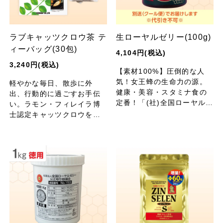
ラブキャッツクロウ茶 テ
生ローヤルゼリー(100g)
ィーバッグ(30包)
4,104円(税込)
3,240円(税込)
【素材100%】圧倒的な人
気！女王蜂の生命力の源。
軽やかな毎日、散歩に外
健康・美容・スタミナ食の
出、行動的に過ごすお手伝
定番！「(社)全国ローヤルゼ
い。ラモン・フィレイラ博
リー公式取引協議会」品質
士認定キャッツクロウを使
保証 認定品。
用した、アンデス地方に伝
わるハーブティーです。