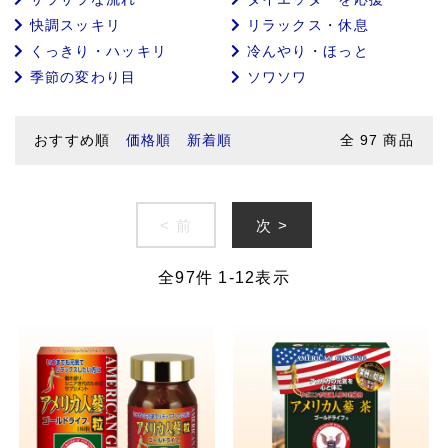
快調スッキリ
リラックス・休息
くっきり・ハッキリ
冷んやり・ほっと
季節の変わり目
ソワソワ
おすすめ順
価格順
新着順
全
97
商品
< 前
次 >
全
97
件
1
-
12
表示