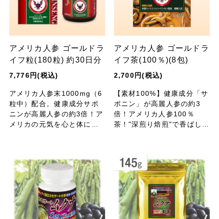
アメリカ人参 ゴールドラ
アメリカ人参 ゴールドラ
イフ粒(180粒) 約30日分
イフ茶(100％)(8包)
7,776円(税込)
2,700円(税込)
アメリカ人参末1000mg（6
【素材100%】健康成分「サ
粒中）配合。健康成分サポ
ポニン」が高麗人参の約3
ニンが高麗人参の約3倍！ア
倍！アメリカ人参100％
メリカの元気を心と体に。
茶！"深煎り焙煎"で香ばしさ
「米国ウィスコンシン・ジ
アップ！
ンセン協会」マーク入り、
認定原料使用。