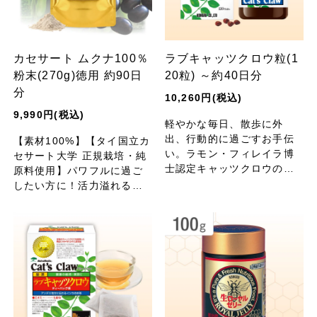
カセサート ムクナ100％
ラブキャッツクロウ粒(1
粉末(270g)徳用 約90日
20粒) ～約40日分
分
10,260円(税込)
9,990円(税込)
軽やかな毎日、散歩に外
出、行動的に過ごすお手伝
【素材100%】【タイ国立カ
い。ラモン・フィレイラ博
セサート大学 正規栽培・純
士認定キャッツクロウの樹
原料使用】パワフルに過ご
皮濃縮エキスを、手軽で飲
したい方に！活力溢れる健
みやすいソフトカプセルに
康な毎日を「ムクナ豆」が
しました。
サポートします。