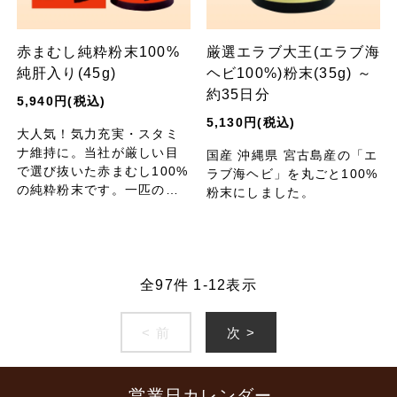
赤まむし純粋粉末100%
厳選エラブ大王(エラブ海
純肝入り(45g)
ヘビ100%)粉末(35g) ～
約35日分
5,940円(税込)
5,130円(税込)
大人気！気力充実・スタミ
ナ維持に。当社が厳しい目
国産 沖縄県 宮古島産の「エ
で選び抜いた赤まむし100%
ラブ海ヘビ」を丸ごと100%
の純粋粉末です。一匹のま
粉末にしました。
むしからほんのわずかしか
採れない貴重な「肝」入
り。
全
97
件
1
-
12
表示
< 前
次 >
営業日カレンダー