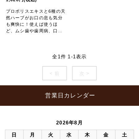
プロポリスエキスと6種の天
然ハーブがお口の息も気分
も爽快に！使えば使うほ
ど、ムシ歯や歯周病、口臭
を予防。
全
1
件
1
-
1
表示
< 前
次 >
営業日カレンダー
2026年8月
日
月
火
水
木
金
土