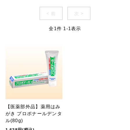
< 前
次 >
全
1
件
1
-
1
表示
【医薬部外品】薬用はみ
がき プロポナールデンタ
ル(80g)
1,628円(税込)