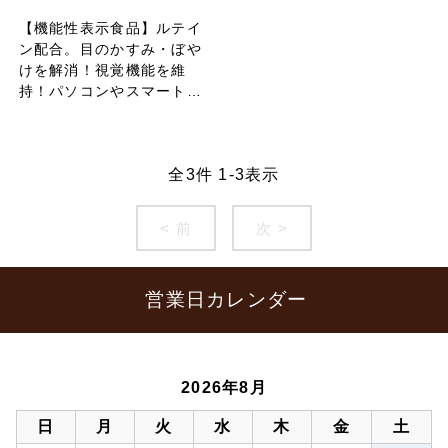
【機能性表示食品】ルテイ
ン配合。目のかすみ・ぼや
けを解消！視覚機能を維
持！パソコンやスマートフ
ォンなどをよく利用される
方、勉強・仕事を頑張る方
に。
全
3
件
1
-
3
表示
< 前
次 >
営業日カレンダー
2026年8月
日
月
火
水
木
金
土