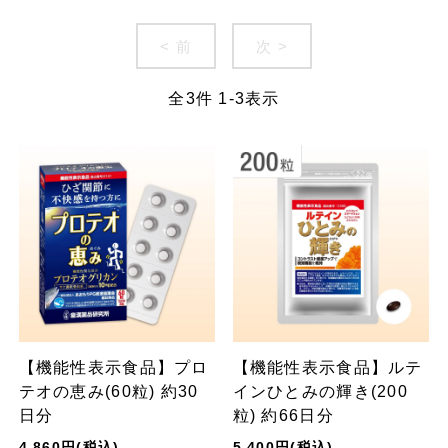
< 前
次 >
全
3
件
1
-
3
表示
【機能性表示食品】プロ
【機能性表示食品】ルテ
テオの恵み(60粒) 約30
インひとみの輝き(200
日分
粒) 約66日分
4,860円(税込)
5,400円(税込)