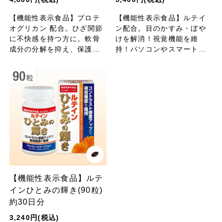
【機能性表示食品】プロテ
【機能性表示食品】ルテイ
オグリカン 配合。ひざ関節
ン配合。目のかすみ・ぼや
に不快感を持つ方に。軟骨
けを解消！視覚機能を維
成分の分解を抑え、保護。
持！パソコンやスマートフ
ひざ関節の可動性(曲げ伸ば
ォンなどをよく利用される
し)をサポート。
方、勉強・仕事を頑張る方
に。
【機能性表示食品】ルテ
インひとみの輝き(90粒)
約30日分
3,240円(税込)