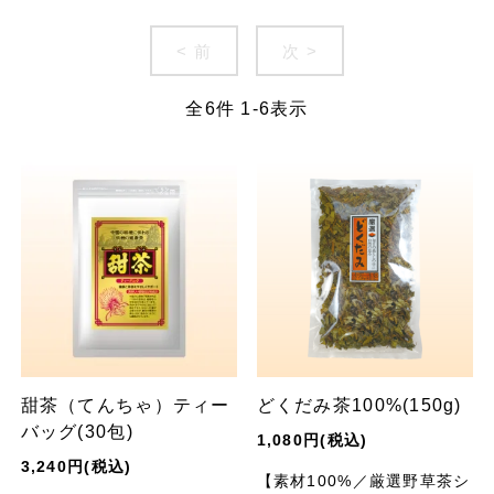
< 前
次 >
全
6
件
1
-
6
表示
甜茶（てんちゃ）ティー
どくだみ茶100%(150g)
バッグ(30包)
1,080円(税込)
3,240円(税込)
【素材100%／厳選野草茶シ