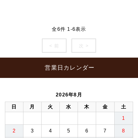
全
6
件
1
-
6
表示
< 前
次 >
営業日カレンダー
2026年8月
日
月
火
水
木
金
土
1
2
3
4
5
6
7
8