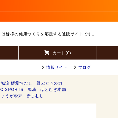
」は皆様の健康づくりを応援する通販サイトです。
カート(
0
)
情報サイト
ブログ
結城流 鰹愛情だし
野ぶどうの力
O SPORTS
馬油
はとむぎ本舗
しょうが粉末
赤まむし