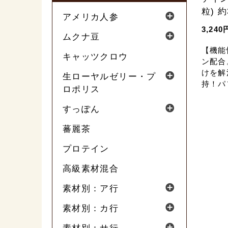
粒) 
アメリカ人参
3,240
ムクナ豆
【機能
キャッツクロウ
ン配合
けを解
生ローヤルゼリー・プ
持！パ
ロポリス
ォンな
方、勉
すっぽん
に。
蕃麗茶
プロテイン
高級素材混合
素材別：ア行
素材別：カ行