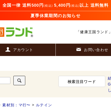
全国一律 送料500円
5,400円
以上 送料無料
(税込)
(税込)
夏季休業期間のお知らせ
「健康王国ランド
アカウント
お問い合わせ
検索注目ワード
G
>
素材別：マ行〜
>
ルテイン