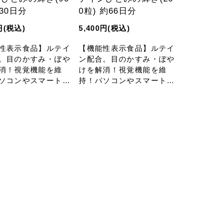
約30日分
0粒) 約66日分
円(税込)
5,400円(税込)
性表示食品】ルテイ
【機能性表示食品】ルテイ
。目のかすみ・ぼや
ン配合。目のかすみ・ぼや
消！視覚機能を維
けを解消！視覚機能を維
ソコンやスマートフ
持！パソコンやスマートフ
どをよく利用される
ォンなどをよく利用される
強・仕事を頑張る方
方、勉強・仕事を頑張る方
に。