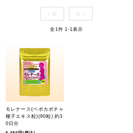
< 前
次 >
全
1
件
1
-
1
表示
モレナース(ペポカボチャ
種子エキス粒)(90粒) 約3
0日分
6,480円(税込)