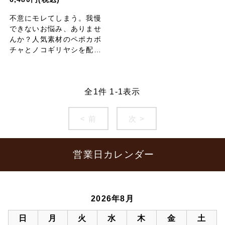
不意にモレてしまう。我慢
できないお悩み、ありませ
んか？人気素材のペポカボ
チャとノコギリヤシを配
合。
全
1
件
1
-
1
表示
< 前
次 >
営業日カレンダー
2026年8月
日
月
火
水
木
金
土