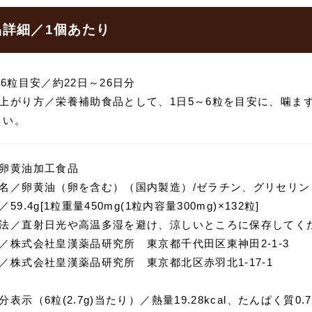
品詳細／1個あたり
～6粒目安／約22日～26日分
し上がり方／栄養補助食品として、1日5～6粒を目安に、噛ま
さい。
／卵黄油加工食品
料名／卵黄油（卵を含む）（国内製造）/ゼラチン、グリセリン
59.4g[1粒重量450mg(1粒内容量300mg)×132粒]
方法／直射日光や高温多湿を避け、涼しいところに保存してく
／株式会社皇漢薬品研究所 東京都千代田区東神田2-1-3
／株式会社皇漢薬品研究所 東京都北区赤羽北1-17-1
分表示（6粒(2.7g)当たり）／熱量19.28kcal、たんぱく質0.