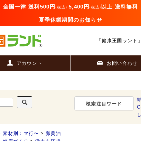
全国一律 送料500円
5,400円
以上 送料無料
(税込)
(税込)
夏季休業期間のお知らせ
「健康王国ランド
アカウント
お問い合わせ
検索注目ワード
G
>
素材別：マ行〜
>
卵黄油