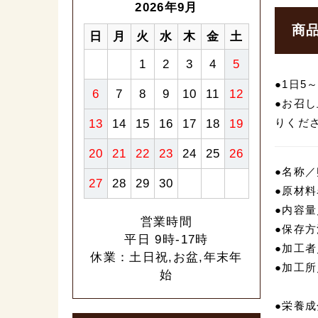
2026年9月
商
日
月
火
水
木
金
土
1
2
3
4
5
●1日5
6
7
8
9
10
11
12
●お召
りくだ
13
14
15
16
17
18
19
20
21
22
23
24
25
26
●名称
27
28
29
30
●原材
●内容量／
営業時間
●保存
平日 9時-17時
●加工者
休業：土日祝,お盆,年末年
●加工所
始
●栄養成