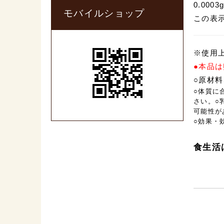
0.0003
モバイルショップ
この表
※使用
●本品
○原材
○体質に
さい。○
可能性が
○効果・
食生活