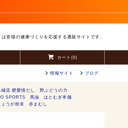
」は皆様の健康づくりを応援する通販サイトです。
カート(
0
)
情報サイト
ブログ
結城流 鰹愛情だし
野ぶどうの力
O SPORTS
馬油
はとむぎ本舗
しょうが粉末
赤まむし