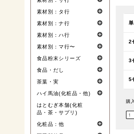
素材別：サ行
素材別：タ行
単
素材別：ナ行
素材別：ハ行
2
素材別：マ行〜
食品粉末シリーズ
3
食品・だし
5
茶葉・実
ハイ馬油(化粧品・他)
購
はとむぎ本舗(化粧
品・茶・サプリ)
化粧品：他