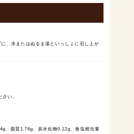
ずに、水またはぬるま湯といっしょに召し上が
ださい。
74g、脂質1.76g、炭水化物0.12g、食塩相当量