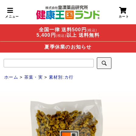
全国一律 送料500円
(税込)
5,400円
以上 送料無料
(税込)
夏季休業のお知らせ
ホーム
>
茶葉・実
>
素材別:カ行