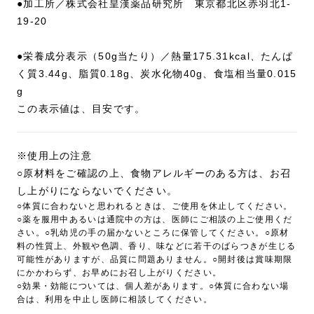
●加工所／株式会社皇漢薬品研究所 東京都北区赤羽北1-
19-20
●栄養成分表示（50g当たり）／熱量175.31kcal、たんぱ
く質3.44g、脂質0.18g、炭水化物40g、食塩相当量0.015
g
この表示値は、目安です。
※使用上の注意
○原材料をご確認の上、食物アレルギーのある方は、お召
し上がりにならないでください。
○体質に合わないと思われるときは、ご使用を休止してください。
○薬を服用中あるいは通院中の方は、医師にご相談の上ご使用くだ
さい。○乳幼児の手の届かないところに保管してください。○原材
料の性質上、外観や色調、香り、味などに若干のばらつきが生じる
可能性がありますが、品質に問題ありません。○開封後は賞味期限
にかかわらず、お早めにお召し上がりください。
○効果・効能については、個人差があります。○体質に合わない場
合は、利用を中止し医師に相談してください。