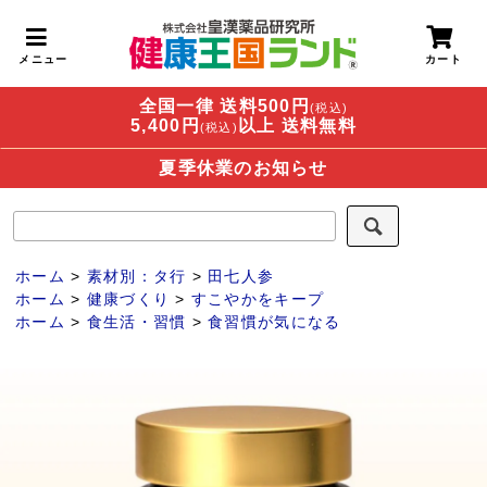
全国一律 送料500円
(税込)
5,400円
以上 送料無料
(税込)
夏季休業のお知らせ
ホーム
>
素材別：タ行
>
田七人参
ホーム
>
健康づくり
>
すこやかをキープ
ホーム
>
食生活・習慣
>
食習慣が気になる