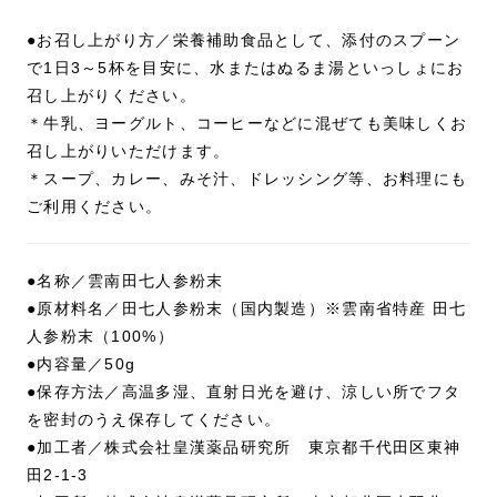
●お召し上がり方／栄養補助食品として、添付のスプーン
で1日3～5杯を目安に、水またはぬるま湯といっしょにお
召し上がりください。
＊牛乳、ヨーグルト、コーヒーなどに混ぜても美味しくお
召し上がりいただけます。
＊スープ、カレー、みそ汁、ドレッシング等、お料理にも
ご利用ください。
●名称／雲南田七人参粉末
●原材料名／田七人参粉末（国内製造）※雲南省特産 田七
人参粉末（100%）
●内容量／50g
●保存方法／高温多湿、直射日光を避け、涼しい所でフタ
を密封のうえ保存してください。
●加工者／株式会社皇漢薬品研究所 東京都千代田区東神
田2-1-3