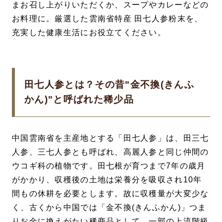
まお召し上がりいただくか、スープやカレーなどの
お料理に。厳選した雲南省特産 田七人参粉末を、
充実した健康生活にお役立てください。
田七人参とは？その昔"金不換(きんふ
かん)"と呼ばれた稀少品
中国雲南省を主産地とする「田七人参」は、田三七
人参、三七人参とも呼ばれ、高麗人参と同じ仲間の
ウコギ科の植物です。田七根が育つまで7年の歳月
がかかり、収穫後の土地は栄養分を吸収され10年
間もの休耕を必要とします。故に収穫量が大変少な
く、古くから中国では「金不換(きんふかん)」つま
りお金に換えがたい稀商品として、一部の上流階級