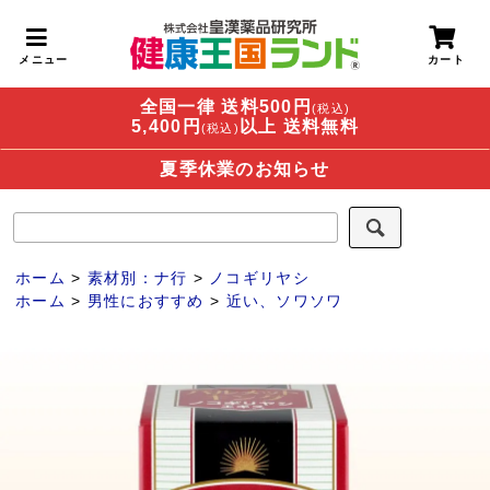
全国一律 送料500円
(税込)
5,400円
以上 送料無料
(税込)
夏季休業のお知らせ
ホーム
>
素材別：ナ行
>
ノコギリヤシ
ホーム
>
男性におすすめ
>
近い、ソワソワ