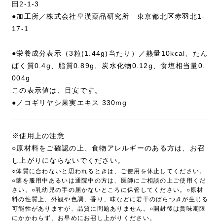
田2-1-3
●加工所／株式会社皇漢薬品研究所 東京都北区赤羽北1-
17-1
●栄養成分表示（3粒(1.44g)当たり）／熱量10kcal、たん
ぱく質0.4g、脂質0.89g、炭水化物0.12g、食塩相当量0.
004g
この表示値は、目安です。
●ノコギリヤシ果実エキス 330mg
※使用上の注意
○原材料をご確認の上、食物アレルギーのある方は、お召
し上がりにならないでください。
○体質に合わないと思われるときは、ご使用を休止してください。
○薬を服用中あるいは通院中の方は、医師にご相談の上ご使用くだ
さい。○乳幼児の手の届かないところに保管してください。○原材
料の性質上、外観や色調、香り、味などに若干のばらつきが生じる
可能性がありますが、品質に問題ありません。○開封後は賞味期限
にかかわらず、お早めにお召し上がりください。