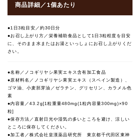
商品詳細／1個あたり
●1日3粒目安／約30日分
●お召し上がり方／栄養補助食品として1日3粒程度を目安
に、そのまま水またはお湯といっしょにお召し上がりくだ
さい。
●名称／ノコギリヤシ果実エキス含有加工食品
●原材料名／ノコギリヤシ果実エキス（スペイン製造）、
ゴマ油、小麦胚芽油／ゼラチン、グリセリン、カラメル色
素
●内容量／43.2g[1粒重量480mg(1粒内容量300mg)×90
粒]
●保存方法／直射日光や湿気の多いところを避け、涼しい
ところに保存してください。
●加工者／株式会社皇漢薬品研究所 東京都千代田区東神