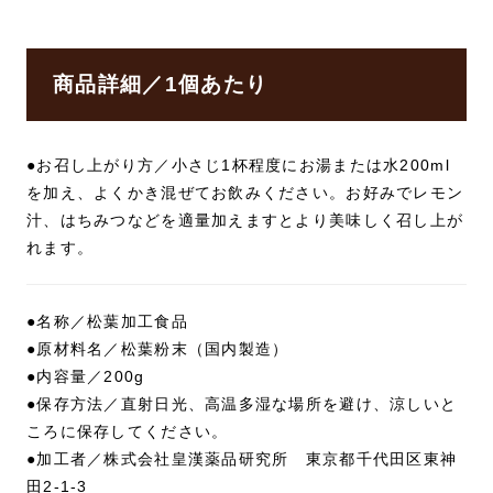
商品詳細／1個あたり
●お召し上がり方／小さじ1杯程度にお湯または水200ml
を加え、よくかき混ぜてお飲みください。お好みでレモン
汁、はちみつなどを適量加えますとより美味しく召し上が
れます。
●名称／松葉加工食品
●原材料名／松葉粉末（国内製造）
●内容量／200g
●保存方法／直射日光、高温多湿な場所を避け、涼しいと
ころに保存してください。
●加工者／株式会社皇漢薬品研究所 東京都千代田区東神
田2-1-3