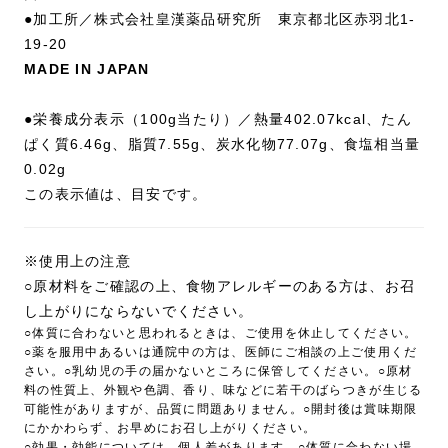
●加工所／株式会社皇漢薬品研究所 東京都北区赤羽北1-
19-20
MADE IN JAPAN
●栄養成分表示（100g当たり）／熱量402.07kcal、たん
ぱく質6.46g、脂質7.55g、炭水化物77.07g、食塩相当量
0.02g
この表示値は、目安です。
※使用上の注意
○原材料をご確認の上、食物アレルギーのある方は、お召
し上がりにならないでください。
○体質に合わないと思われるときは、ご使用を休止してください。
○薬を服用中あるいは通院中の方は、医師にご相談の上ご使用くだ
さい。○乳幼児の手の届かないところに保管してください。○原材
料の性質上、外観や色調、香り、味などに若干のばらつきが生じる
可能性がありますが、品質に問題ありません。○開封後は賞味期限
にかかわらず、お早めにお召し上がりください。
○効果・効能については、個人差があります。○体質に合わない場